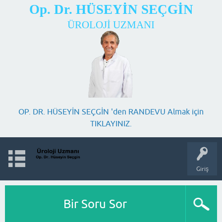
Op. Dr. HÜSEYİN SEÇGİN
ÜROLOJİ UZMANI
OP. DR. HÜSEYİN SEÇGİN 'den RANDEVU Almak için
TIKLAYINIZ.
Giriş
Bir Soru Sor