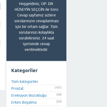
Hoşgeldiniz, OP. DR.
HÜSEYİN SEÇGİN ile Soru
Cevap sayfamız sizlere
sorularınızın cevaplanması
için bir ortam sağlar. Tüm
sorularınızı kolaylıkla
sorabilirsiniz. 24 saat
içerisinde cevap
verilmektedir.
Kategoriler
Tüm kategoriler
(101)
Prostat
(50)
Ereksiyon Bozukluğu
(24)
Erken Boşalma