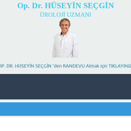
Op. Dr. HÜSEYİN SEÇGİN
ÜROLOJİ UZMANI
OP. DR. HÜSEYİN SEÇGİN 'den RANDEVU Almak için TIKLAYINIZ