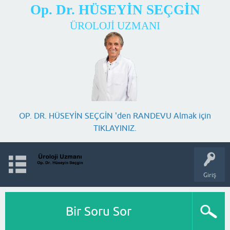
Op. Dr. HÜSEYİN SEÇGİN
ÜROLOJİ UZMANI
OP. DR. HÜSEYİN SEÇGİN 'den RANDEVU Almak için
TIKLAYINIZ.
Giriş
Bir Soru Sor