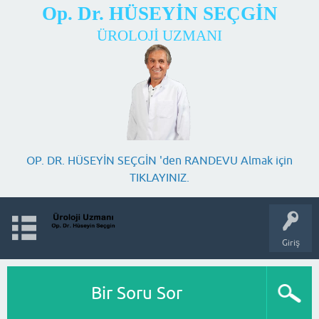
Op. Dr. HÜSEYİN SEÇGİN
ÜROLOJİ UZMANI
OP. DR. HÜSEYİN SEÇGİN 'den RANDEVU Almak için
TIKLAYINIZ.
Giriş
Bir Soru Sor