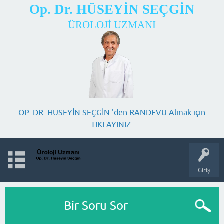
Op. Dr. HÜSEYİN SEÇGİN
ÜROLOJİ UZMANI
OP. DR. HÜSEYİN SEÇGİN 'den RANDEVU Almak için
TIKLAYINIZ.
Giriş
Bir Soru Sor