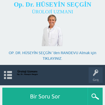
Op. Dr. HÜSEYİN SEÇGİN
ÜROLOJİ UZMANI
OP. DR. HÜSEYİN SEÇGİN 'den RANDEVU Almak için
TIKLAYINIZ.
Giriş
Bir Soru Sor