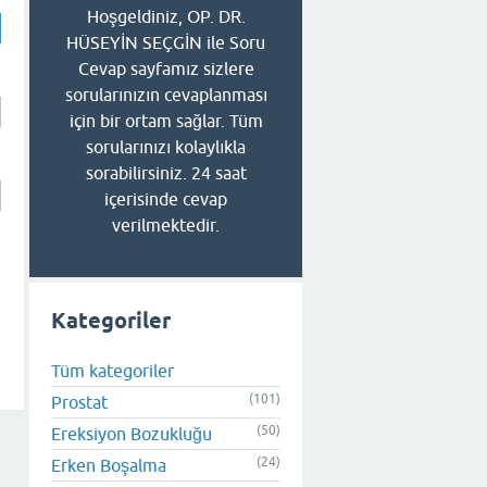
Hoşgeldiniz, OP. DR.
HÜSEYİN SEÇGİN ile Soru
Cevap sayfamız sizlere
sorularınızın cevaplanması
için bir ortam sağlar. Tüm
sorularınızı kolaylıkla
sorabilirsiniz. 24 saat
içerisinde cevap
verilmektedir.
Kategoriler
Tüm kategoriler
(101)
Prostat
(50)
Ereksiyon Bozukluğu
(24)
Erken Boşalma