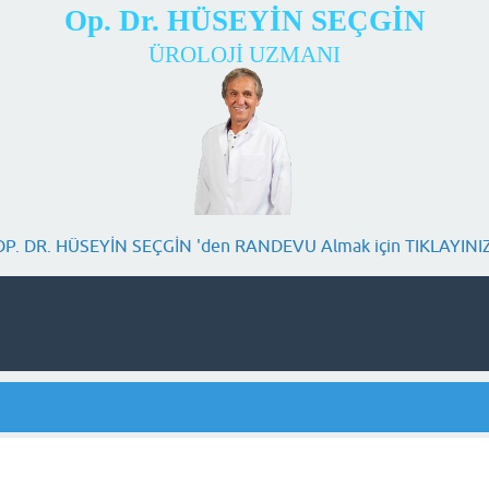
Op. Dr. HÜSEYİN SEÇGİN
ÜROLOJİ UZMANI
OP. DR. HÜSEYİN SEÇGİN 'den RANDEVU Almak için TIKLAYINIZ