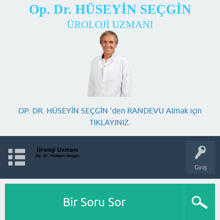
Op. Dr. HÜSEYİN SEÇGİN
ÜROLOJİ UZMANI
OP. DR. HÜSEYİN SEÇGİN 'den RANDEVU Almak için
TIKLAYINIZ.
Giriş
Bir Soru Sor