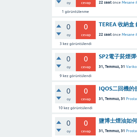
22 saat
önce
Mesane il
oy
cevap
1
görüntülenme
TEREA 收納
0
0
22 saat
önce
Mesane il
oy
cevap
3
kez görüntülendi
SP2電子菸煙
0
0
31, Temmuz, 31
Variko
oy
cevap
9
kez görüntülendi
IQOS二回機
0
0
31, Temmuz, 31
Prosta
oy
cevap
10
kez görüntülendi
鹽博士煙油如
0
0
31, Temmuz, 31
Prosta
oy
cevap