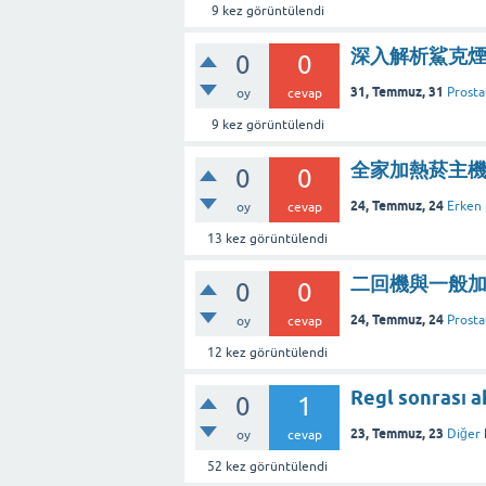
9
kez görüntülendi
深入解析鯊克
0
0
31, Temmuz, 31
Prosta
oy
cevap
9
kez görüntülendi
全家加熱菸主
0
0
24, Temmuz, 24
Erken
oy
cevap
13
kez görüntülendi
二回機與一般
0
0
24, Temmuz, 24
Prosta
oy
cevap
12
kez görüntülendi
Regl sonrası a
0
1
23, Temmuz, 23
Diğer
oy
cevap
52
kez görüntülendi