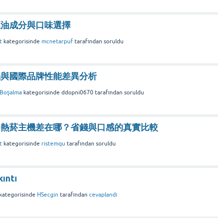
煙油成分與口味選擇
t
kategorisinde
mcnetarpuf
tarafından
soruldu
機與國際品牌性能差異分析
 Boşalma
kategorisinde
ddopni0670
tarafından
soruldu
加熱菸主機差在哪？省錢與口感的真實比較
t
kategorisinde
ristemqu
tarafından
soruldu
kıntı
kategorisinde
HSecgin
tarafından
cevaplandı