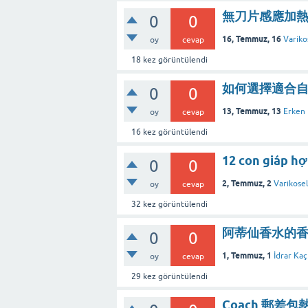
無刀片感應加熱技術
0
0
16, Temmuz, 16
Variko
oy
cevap
18
kez görüntülendi
如何選擇適合自己
0
0
13, Temmuz, 13
Erken
oy
cevap
16
kez görüntülendi
12 con giáp hợ
0
0
2, Temmuz, 2
Varikosel
oy
cevap
32
kez görüntülendi
阿蒂仙香水的
0
0
1, Temmuz, 1
İdrar Ka
oy
cevap
29
kez görüntülendi
Coach 郵差