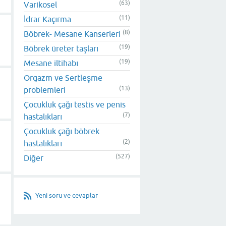
(63)
Varikosel
(11)
İdrar Kaçırma
(8)
Böbrek- Mesane Kanserleri
(19)
Böbrek üreter taşları
(19)
Mesane iltihabı
Orgazm ve Sertleşme
(13)
problemleri
Çocukluk çağı testis ve penis
(7)
hastalıkları
Çocukluk çağı böbrek
(2)
hastalıkları
(527)
Diğer
Yeni soru ve cevaplar