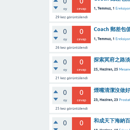
0
0
1, Temmuz, 1
Ereksiyo
oy
cevap
29
kez görüntülendi
Coach 郵
0
0
1, Temmuz, 1
Ereksiyo
oy
cevap
26
kez görüntülendi
探索冥府之路
0
0
25, Haziran, 25
Mesane
oy
cevap
21
kez görüntülendi
煙嘴清潔沒做好
0
0
23, Haziran, 23
Prosta
oy
cevap
25
kez görüntülendi
和成天下海納
0
0