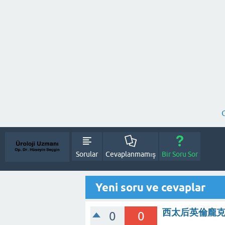
Sorular
Cevaplanmamış
Bir Soru Sor
Yeni soru ve cevaplar
西太后英倫龐
0
0