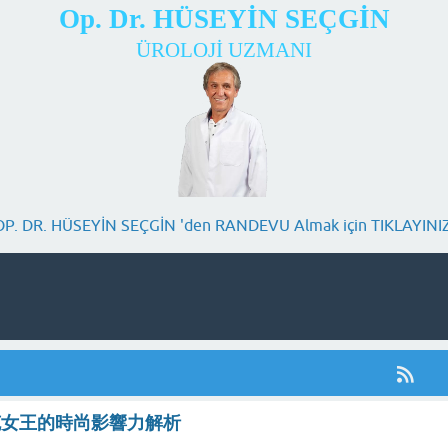
Op. Dr. HÜSEYİN SEÇGİN
ÜROLOJİ UZMANI
OP. DR. HÜSEYİN SEÇGİN 'den RANDEVU Almak için TIKLAYINIZ
克女王的時尚影響力解析