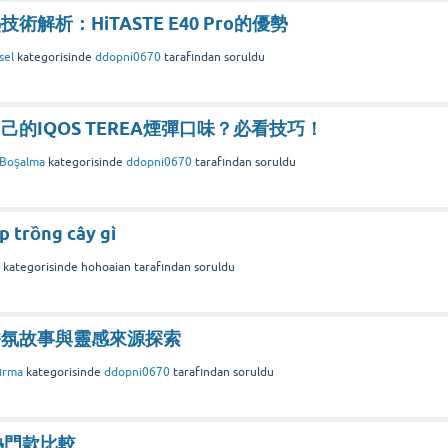
解析：HiTASTE E40 Pro的優勢
sel
kategorisinde
ddopni0670
tarafından
soruldu
的IQOS TEREA煙彈口味？必看技巧！
 Boşalma
kategorisinde
ddopni0670
tarafından
soruldu
p trồng cây gì
kategorisinde
hohoaian
tarafından
soruldu
香氛故事與靈感來源探索
çırma
kategorisinde
ddopni0670
tarafından
soruldu
包熱門款比較