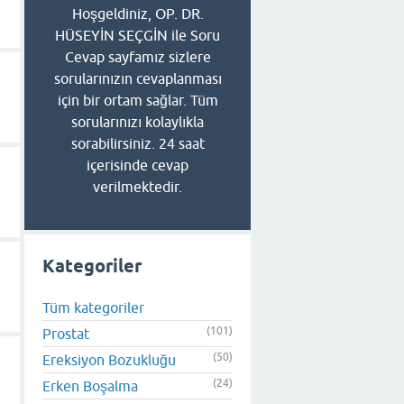
Hoşgeldiniz, OP. DR.
HÜSEYİN SEÇGİN ile Soru
Cevap sayfamız sizlere
sorularınızın cevaplanması
için bir ortam sağlar. Tüm
sorularınızı kolaylıkla
sorabilirsiniz. 24 saat
içerisinde cevap
verilmektedir.
Kategoriler
Tüm kategoriler
(101)
Prostat
(50)
Ereksiyon Bozukluğu
(24)
Erken Boşalma