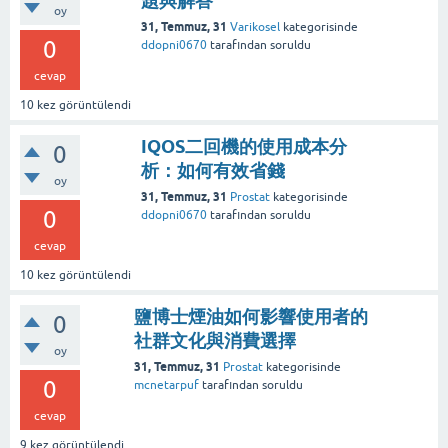
題與解答
oy
31, Temmuz, 31
Varikosel
kategorisinde
0
ddopni0670
tarafından
soruldu
cevap
10
kez görüntülendi
IQOS二回機的使用成本分
0
析：如何有效省錢
oy
31, Temmuz, 31
Prostat
kategorisinde
0
ddopni0670
tarafından
soruldu
cevap
10
kez görüntülendi
鹽博士煙油如何影響使用者的
0
社群文化與消費選擇
oy
31, Temmuz, 31
Prostat
kategorisinde
0
mcnetarpuf
tarafından
soruldu
cevap
9
kez görüntülendi