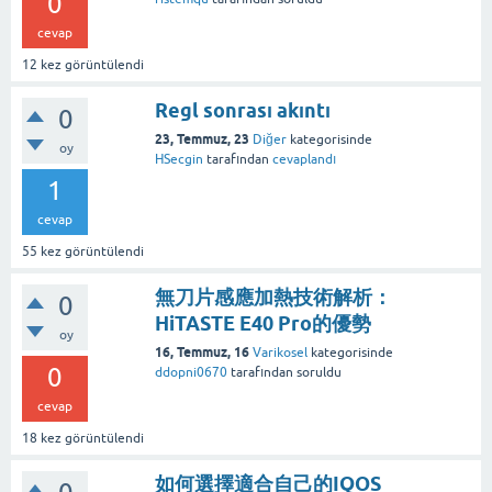
0
cevap
12
kez görüntülendi
Regl sonrası akıntı
0
23, Temmuz, 23
Diğer
kategorisinde
oy
HSecgin
tarafından
cevaplandı
1
cevap
55
kez görüntülendi
無刀片感應加熱技術解析：
0
HiTASTE E40 Pro的優勢
oy
16, Temmuz, 16
Varikosel
kategorisinde
0
ddopni0670
tarafından
soruldu
cevap
18
kez görüntülendi
如何選擇適合自己的IQOS