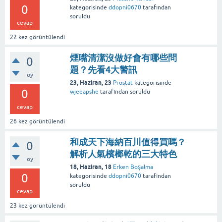
0
kategorisinde
ddopni0670
tarafından
soruldu
cevap
22
kez görüntülendi
煙嘴清潔沒做好會有哪些問
0
題？先看4大警訊
oy
23, Haziran, 23
Prostat
kategorisinde
0
wjeeapshe
tarafından
soruldu
cevap
26
kez görüntülendi
和成天下海納百川值得買嗎？
0
解析人氣檳榔乾的三大特色
oy
18, Haziran, 18
Erken Boşalma
0
kategorisinde
ddopni0670
tarafından
soruldu
cevap
23
kez görüntülendi