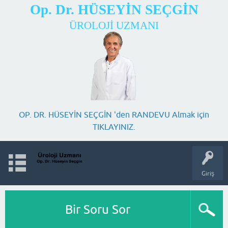
Op. Dr. HÜSEYİN SEÇGİN
ÜROLOJİ UZMANI
OP. DR. HÜSEYİN SEÇGİN 'den RANDEVU Almak için
TIKLAYINIZ.
Giriş
Bir Soru Sor