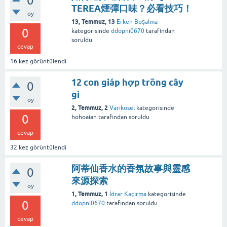
0
TEREA煙彈口味？必看技巧！
oy
13, Temmuz, 13
Erken Boşalma
0
kategorisinde
ddopni0670
tarafından
soruldu
cevap
16
kez görüntülendi
12 con giáp hợp trồng cây
0
gì
oy
2, Temmuz, 2
Varikosel
kategorisinde
0
hohoaian
tarafından
soruldu
cevap
32
kez görüntülendi
阿蒂仙香水的香氛故事與靈感
0
來源探索
oy
1, Temmuz, 1
İdrar Kaçırma
kategorisinde
0
ddopni0670
tarafından
soruldu
cevap