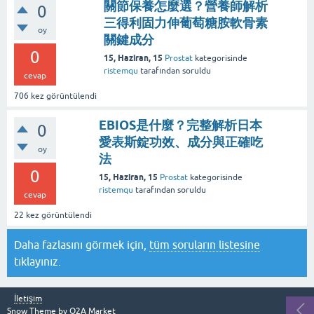
關節保養怎麼選？營養師解析
0
三得利固力伸葡萄糖胺軟骨素
oy
關鍵成分
0
15, Haziran, 15
Prostat
kategorisinde
ristemqu
tarafından
soruldu
cevap
706
kez görüntülendi
EBIOS是什麼？完整解析日本
0
愛表斯錠功效、成分與正確吃
oy
法
0
15, Haziran, 15
Prostat
kategorisinde
ristemqu
tarafından
soruldu
cevap
22
kez görüntülendi
Daha fazlasını görmek için,
tüm soruların listesine
tıklayınız.
İletişim
Snow Theme by
Q2A Market