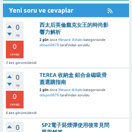
Yeni soru ve cevaplar
西太后英倫龐克女王的時尚影
0
響力解析
oy
2 gün
önce
Mesane iltihabı
kategorisinde
0
ddopni0670
tarafından
soruldu
cevap
3
kez görüntülendi
TEREA 收納盒 鋁合金磁吸滑
0
蓋選購指南
oy
2 gün
önce
Mesane iltihabı
kategorisinde
0
ddopni0670
tarafından
soruldu
cevap
6
kez görüntülendi
SP2電子菸煙彈使用後常見問
0