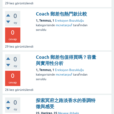
29
kez görüntülendi
Coach 郵差包熱門款比較
0
1, Temmuz, 1
Ereksiyon Bozukluğu
oy
kategorisinde
mcnetarpuf
tarafından
soruldu
0
cevap
29
kez görüntülendi
Coach 郵差包值得買嗎？容量
0
與實用性分析
oy
1, Temmuz, 1
Ereksiyon Bozukluğu
0
kategorisinde
mcnetarpuf
tarafından
soruldu
cevap
26
kez görüntülendi
探索冥府之路淡香水的香調特
0
徵與感受
oy
25, Haziran, 25
Mesane iltihabı