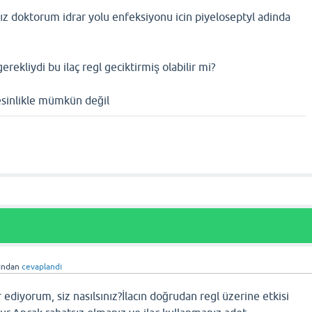
z doktorum idrar yolu enfeksiyonu icin piyeloseptyl adinda
ekliydi bu ilaç regl geciktirmiş olabilir mi?
esinlikle mümkün değil
ından
cevaplandı
diyorum, siz nasılsınız?İlacın doğrudan regl üzerine etkisi