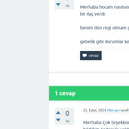
oy
Merhaba hocam nasılsını
bir ilaç verdi.
benim dün regl olmam ger
gebelik gibi durumlar k
1
cevap
22, Eylül, 2024
HSecgin
taraf
0
oy
Merhaba.Çok teşekkür e