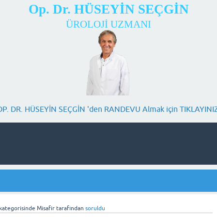
Op. Dr. HÜSEYİN SEÇGİN
ÜROLOJİ UZMANI
OP. DR. HÜSEYİN SEÇGİN 'den RANDEVU Almak için TIKLAYINIZ
kategorisinde
Misafir
tarafından
soruldu