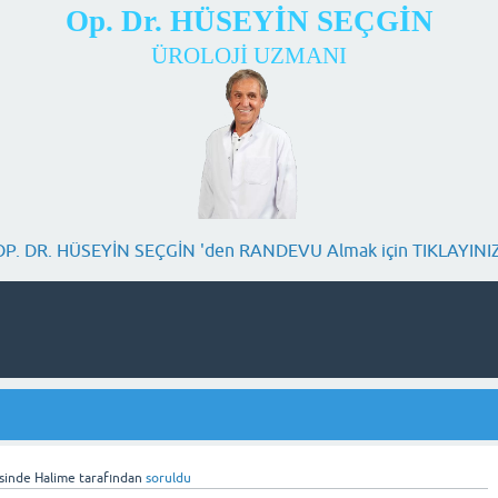
Op. Dr. HÜSEYİN SEÇGİN
ÜROLOJİ UZMANI
OP. DR. HÜSEYİN SEÇGİN 'den RANDEVU Almak için TIKLAYINIZ
sinde
Halime
tarafından
soruldu