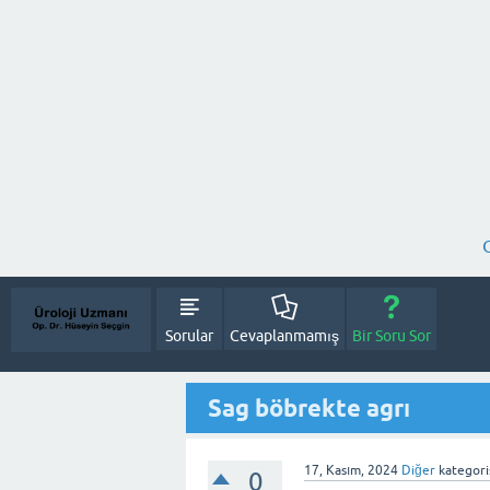
Sorular
Cevaplanmamış
Bir Soru Sor
Sag böbrekte agrı
17, Kasım, 2024
Diğer
kategori
0