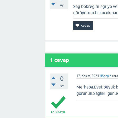
oy
Sag böbregim ağriyo ve 
görüyorum bi kucuk.parca
1
cevap
17, Kasım, 2024
HSecgin
tar
0
oy
Merhaba.Evet büyük bi
görünün.Sağlıklı günle
En İyi Cevap