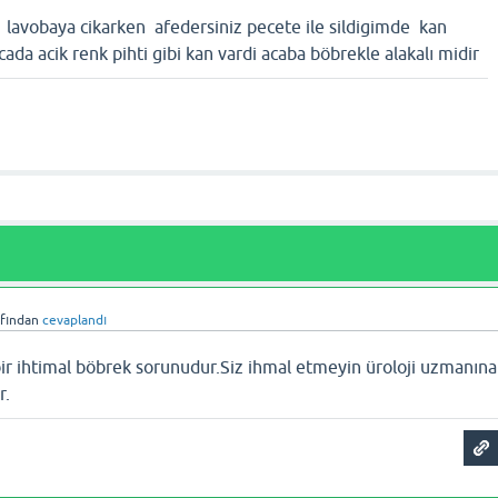
lavobaya cikarken afedersiniz pecete ile sildigimde kan
da acik renk pihti gibi kan vardi acaba böbrekle alakalı midir
afından
cevaplandı
r ihtimal böbrek sorunudur.Siz ihmal etmeyin üroloji uzmanına
r.