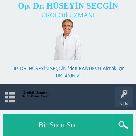
Op. Dr. HÜSEYİN SEÇGİN
ÜROLOJİ UZMANI
OP. DR. HÜSEYİN SEÇGİN 'den RANDEVU Almak için
TIKLAYINIZ.
Giriş
Bir Soru Sor