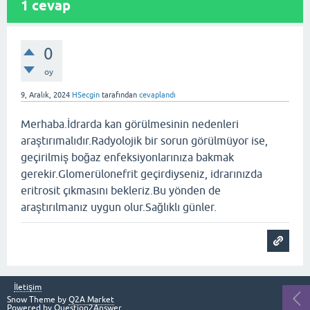
1
cevap
0
oy
9, Aralık, 2024
HSecgin
tarafından
cevaplandı
Merhaba.İdrarda kan görülmesinin nedenleri
araştırımalıdır.Radyolojik bir sorun görülmüyor ise,
geçirilmiş boğaz enfeksiyonlarınıza bakmak
gerekir.Glomerülonefrit geçirdiyseniz, idrarınızda
eritrosit çıkmasını bekleriz.Bu yönden de
araştırılmanız uygun olur.Sağlıklı günler.
İletişim
Snow Theme by
Q2A Market
Powered by
Question2Answer