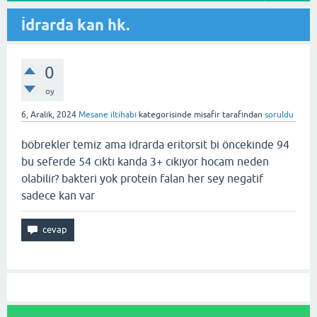
İdrarda kan hk.
0
oy
6, Aralık, 2024
Mesane iltihabı
kategorisinde
misafir
tarafından
soruldu
böbrekler temiz ama idrarda eritorsit bi öncekinde 94
bu seferde 54 cıktı kanda 3+ cıkıyor hocam neden
olabilir? bakteri yok protein falan her sey negatif
sadece kan var