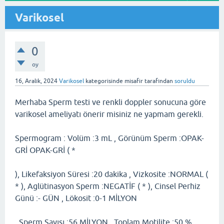
Varikosel
0
oy
16, Aralık, 2024
Varikosel
kategorisinde
misafir
tarafından
soruldu
Merhaba Sperm testi ve renkli doppler sonucuna göre
varikosel ameliyatı önerir misiniz ne yapmam gerekli.
Spermogram : Volüm :3 mL , Görünüm Sperm :OPAK-
GRİ OPAK-GRİ ( *
), Likefaksiyon Süresi :20 dakika , Vizkosite :NORMAL (
* ), Aglütinasyon Sperm :NEGATİF ( * ), Cinsel Perhiz
Günü :- GÜN , Lökosit :0-1 MİLYON
, Sperm Sayısı :56 MİLYON , Toplam Motilite :50 % ,