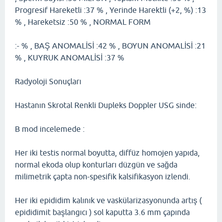
Progresif Hareketli :37 % , Yerinde Harektli (+2, %) :13
% , Hareketsiz :50 % , NORMAL FORM
:- % , BAŞ ANOMALİSİ :42 % , BOYUN ANOMALİSİ :21
% , KUYRUK ANOMALİSİ :37 %
Radyoloji Sonuçları
Hastanın Skrotal Renkli Dupleks Doppler USG sinde:
B mod incelemede :
Her iki testis normal boyutta, diffüz homojen yapıda,
normal ekoda olup konturları düzgün ve sağda
milimetrik çapta non-spesifik kalsifikasyon izlendi.
Her iki epididim kalınık ve vaskülarizasyonunda artış (
epididimit başlangıcı ) sol kaputta 3.6 mm çapında