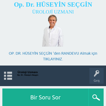
Op. Dr. HÜSEYİN SEÇGİN
ÜROLOJİ UZMANI
OP. DR. HÜSEYİN SEÇGİN 'den RANDEVU Almak için
TIKLAYINIZ.
Giriş
Bir Soru Sor