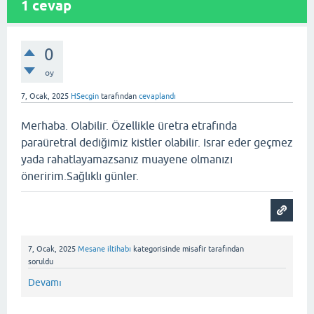
1
cevap
0
oy
7, Ocak, 2025
HSecgin
tarafından
cevaplandı
Merhaba. Olabilir. Özellikle üretra etrafında
paraüretral dediğimiz kistler olabilir. Israr eder geçmez
yada rahatlayamazsanız muayene olmanızı
öneririm.Sağlıklı günler.
7, Ocak, 2025
Mesane iltihabı
kategorisinde
misafir
tarafından
soruldu
Devamı