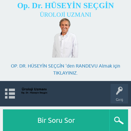
Op. Dr. HÜSEYİN SEÇGİN
ÜROLOJİ UZMANI
OP. DR. HÜSEYİN SEÇGİN 'den RANDEVU Almak için
TIKLAYINIZ.
Giriş
Bir Soru Sor