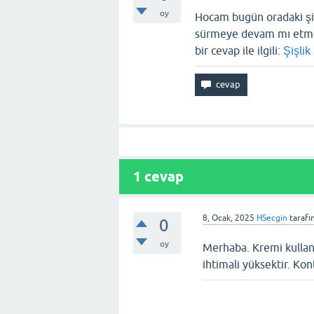
oy
Hocam bugün oradaki şişl
sürmeye devam mı etm
bir cevap ile ilgili:
Şişlik
1
cevap
8, Ocak, 2025
HSecgin
tarafı
0
oy
Merhaba. Kremi kullan
ihtimali yüksektir. Kon