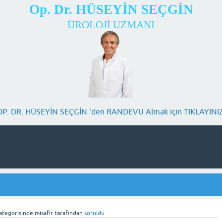
Op. Dr. HÜSEYİN SEÇGİN
ÜROLOJİ UZMANI
OP. DR. HÜSEYİN SEÇGİN 'den RANDEVU Almak için TIKLAYINIZ
ategorisinde
misafir
tarafından
soruldu