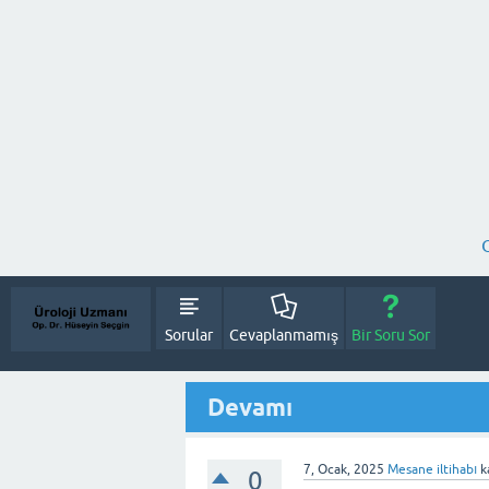
Sorular
Cevaplanmamış
Bir Soru Sor
Devamı
7, Ocak, 2025
Mesane iltihabı
k
0