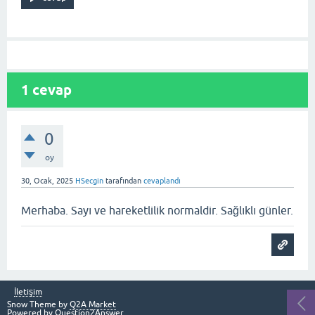
1
cevap
0
oy
30, Ocak, 2025
HSecgin
tarafından
cevaplandı
Merhaba. Sayı ve hareketlilik normaldir. Sağlıklı günler.
İletişim
Snow Theme by
Q2A Market
Powered by
Question2Answer