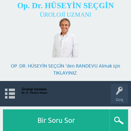
Op. Dr. HÜSEYİN SEÇGİN
ÜROLOJİ UZMANI
OP. DR. HÜSEYİN SEÇGİN 'den RANDEVU Almak için
TIKLAYINIZ.
Giriş
Bir Soru Sor