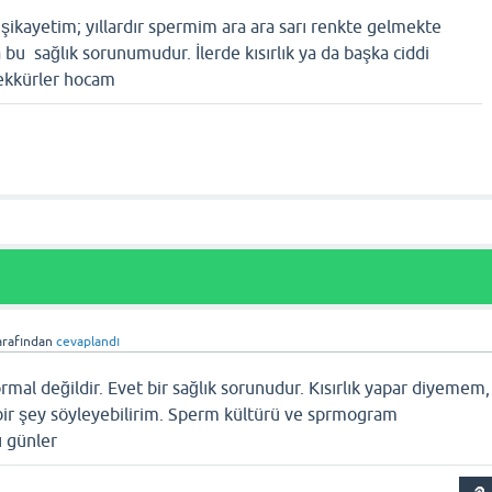
kayetim; yıllardır spermim ara ara sarı renkte gelmekte
a bu sağlık sorunumudur. İlerde kısırlık ya da başka ciddi
şekkürler hocam
arafından
cevaplandı
mal değildir. Evet bir sağlık sorunudur. Kısırlık yapar diyemem,
 bir şey söyleyebilirim. Sperm kültürü ve sprmogram
ı günler