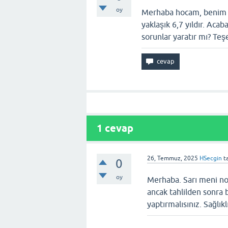
oy
Merhaba hocam, benim şi
yaklaşık 6,7 yıldır. Acab
sorunlar yaratır mı? Te
1
cevap
26, Temmuz, 2025
HSecgin
t
0
oy
Merhaba. Sarı meni nor
ancak tahlilden sonra
yaptırmalısınız. Sağlıkl