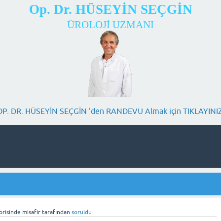
Op. Dr. HÜSEYİN SEÇGİN
ÜROLOJİ UZMANI
OP. DR. HÜSEYİN SEÇGİN 'den RANDEVU Almak için TIKLAYINIZ
risinde
misafir
tarafından
soruldu