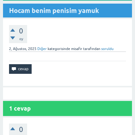
Hocam benim penisim yamuk
0
oy
2, Ağustos, 2025
Diğer
kategorisinde
misafir
tarafından
soruldu
1
cevap
0