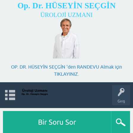
Op. Dr. HÜSEYİN SEÇGİN
ÜROLOJİ UZMANI
OP. DR. HÜSEYİN SEÇGİN 'den RANDEVU Almak için
TIKLAYINIZ.
Giriş
Bir Soru Sor