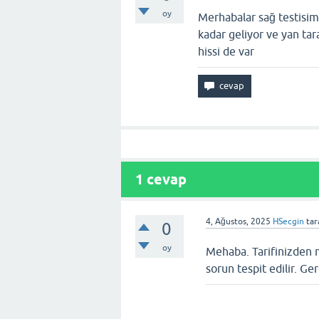
oy
Merhabalar sağ testisimd
kadar geliyor ve yan tar
hissi de var
1
cevap
4, Ağustos, 2025
HSecgin
tar
0
oy
Mehaba. Tarifinizden 
sorun tespit edilir. Ge