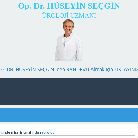
Op. Dr. HÜSEYİN SEÇGİN
ÜROLOJİ UZMANI
OP. DR. HÜSEYİN SEÇGİN 'den RANDEVU Almak için TIKLAYINIZ
isinde
misafir
tarafından
soruldu