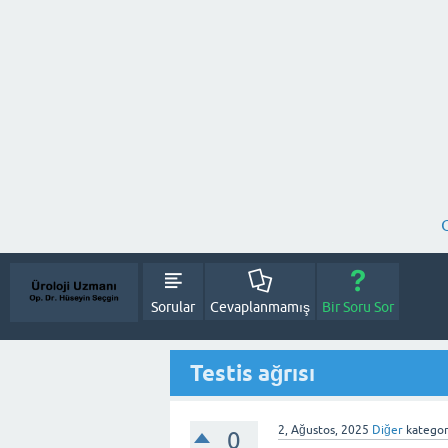
Sorular
Cevaplanmamış
Bir Soru Sor
Testis ağrısı
2, Ağustos, 2025
Diğer
kategor
0