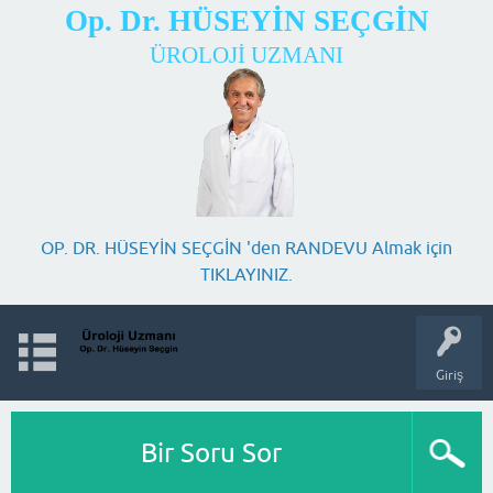
Op. Dr. HÜSEYİN SEÇGİN
ÜROLOJİ UZMANI
OP. DR. HÜSEYİN SEÇGİN 'den RANDEVU Almak için
TIKLAYINIZ.
Giriş
Bir Soru Sor