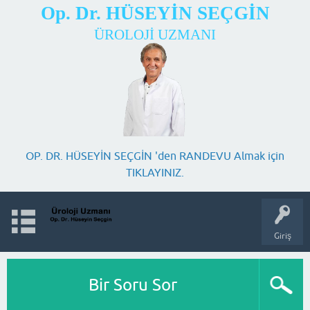
Op. Dr. HÜSEYİN SEÇGİN
ÜROLOJİ UZMANI
OP. DR. HÜSEYİN SEÇGİN 'den RANDEVU Almak için
TIKLAYINIZ.
Giriş
Bir Soru Sor