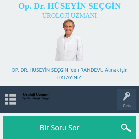
Op. Dr. HÜSEYİN SEÇGİN
ÜROLOJİ UZMANI
OP. DR. HÜSEYİN SEÇGİN 'den RANDEVU Almak için
TIKLAYINIZ.
Giriş
Bir Soru Sor