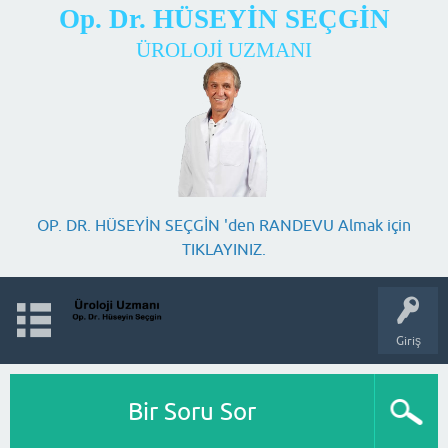
Op. Dr. HÜSEYİN SEÇGİN
ÜROLOJİ UZMANI
OP. DR. HÜSEYİN SEÇGİN 'den RANDEVU Almak için
TIKLAYINIZ.
Giriş
Bir Soru Sor