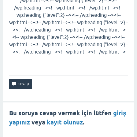
/wp:html --><!-- wp:heading {"level":2} --><!--
/wp:heading --><!-- wp:html --><!-- /wp:html --><!--
wp:heading {"level":2} --><!-- /wp:heading --><!--
wp:html --><!-- /wp:html --><!-- wp:heading {"level":2} -
-><!-- /wp:heading --><!-- wp:html --><!-- /wp:html -->
<!-- wp:heading {"level":2} --><!-- /wp:heading --><!--
wp:html --><!-- /wp:html --><!-- wp:heading {"level":2} -
-><!-- /wp:heading --><!-- wp:html --><!-- /wp:html -->
Bu soruya cevap vermek için lütfen
giriş
yapınız
veya
kayıt olunuz
.