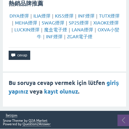
熱銷品牌推薦
DIYA煙彈
｜
ILIA煙彈
｜
KIS5煙彈
｜
INF煙彈
｜
TUTX煙彈
｜
MEHA煙彈
｜
SWAG煙彈
｜
SP2S煙彈
｜
XIAOKE煙彈
｜
LUCKIN煙彈
｜
魔盒電子煙
｜
LANA煙彈
｜
OXVA小蠻
牛
｜
INF煙彈
｜
ZGAR電子煙
Bu soruya cevap vermek için lütfen
giriş
yapınız
veya
kayıt olunuz
.
İletişim
Snow Theme by
Q2A Market
Powered by
Question2Answer