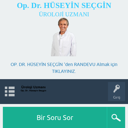
Op. Dr. HÜSEYİN SEÇGİN
ÜROLOJİ UZMANI
OP. DR. HÜSEYİN SEÇGİN 'den RANDEVU Almak için
TIKLAYINIZ.
Giriş
Bir Soru Sor