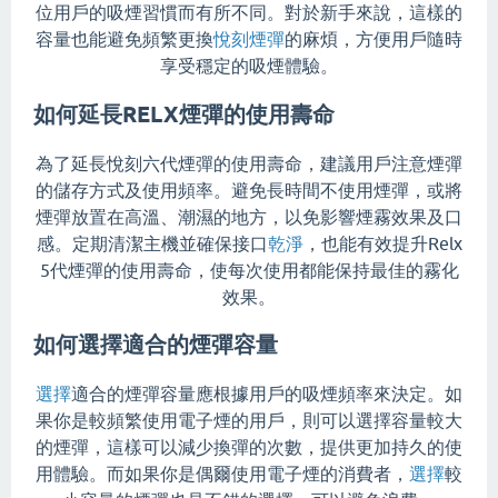
位用戶的吸煙習慣而有所不同。對於新手來說，這樣的
容量也能避免頻繁更換
悅刻煙彈
的麻煩，方便用戶隨時
享受穩定的吸煙體驗。
如何延長RELX煙彈的使用壽命
為了延長悅刻六代煙彈的使用壽命，建議用戶注意煙彈
的儲存方式及使用頻率。避免長時間不使用煙彈，或將
煙彈放置在高溫、潮濕的地方，以免影響煙霧效果及口
感。定期清潔主機並確保接口
乾淨
，也能有效提升Relx
5代煙彈的使用壽命，使每次使用都能保持最佳的霧化
效果。
如何選擇適合的煙彈容量
選擇
適合的煙彈容量應根據用戶的吸煙頻率來決定。如
果你是較頻繁使用電子煙的用戶，則可以選擇容量較大
的煙彈，這樣可以減少換彈的次數，提供更加持久的使
用體驗。而如果你是偶爾使用電子煙的消費者，
選擇
較