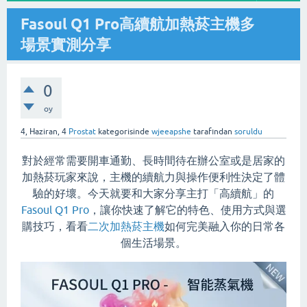
Fasoul Q1 Pro高續航加熱菸主機多
場景實測分享
0
oy
4, Haziran, 4
Prostat
kategorisinde
wjeeapshe
tarafından
soruldu
對於經常需要開車通勤、長時間待在辦公室或是居家的
加熱菸玩家來說，主機的續航力與操作便利性決定了體
驗的好壞。今天就要和大家分享主打「高續航」的
Fasoul Q1 Pro
，讓你快速了解它的特色、使用方式與選
購技巧，看看
二次加熱菸主機
如何完美融入你的日常各
個生活場景。