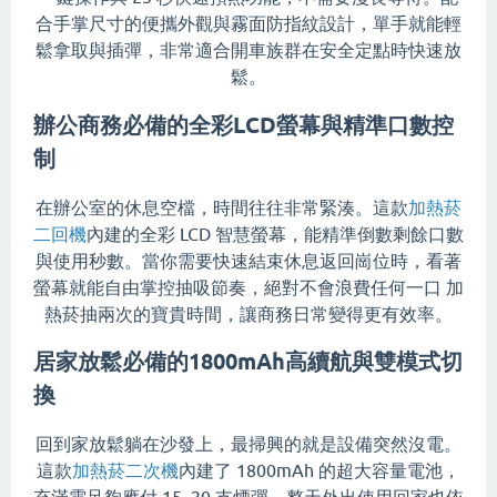
合手掌尺寸的便攜外觀與霧面防指紋設計，單手就能輕
鬆拿取與插彈，非常適合開車族群在安全定點時快速放
鬆。
辦公商務必備的全彩LCD螢幕與精準口數控
制
在辦公室的休息空檔，時間往往非常緊湊。這款
加熱菸
二回機
內建的全彩 LCD 智慧螢幕，能精準倒數剩餘口數
與使用秒數。當你需要快速結束休息返回崗位時，看著
螢幕就能自由掌控抽吸節奏，絕對不會浪費任何一口 加
熱菸抽兩次的寶貴時間，讓商務日常變得更有效率。
居家放鬆必備的1800mAh高續航與雙模式切
換
回到家放鬆躺在沙發上，最掃興的就是設備突然沒電。
這款
加熱菸二次機
內建了 1800mAh 的超大容量電池，
充滿電足夠應付 15–20 支煙彈，整天外出使用回家也依