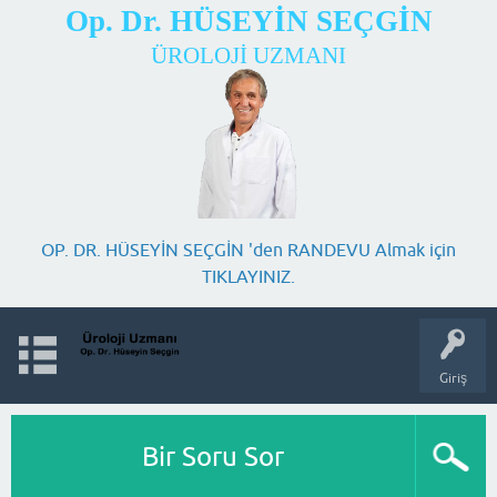
Op. Dr. HÜSEYİN SEÇGİN
ÜROLOJİ UZMANI
OP. DR. HÜSEYİN SEÇGİN 'den RANDEVU Almak için
TIKLAYINIZ.
Giriş
Bir Soru Sor