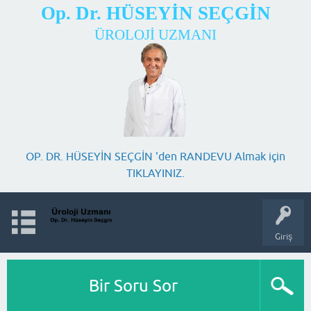
Op. Dr. HÜSEYİN SEÇGİN
ÜROLOJİ UZMANI
OP. DR. HÜSEYİN SEÇGİN 'den RANDEVU Almak için
TIKLAYINIZ.
Giriş
Bir Soru Sor