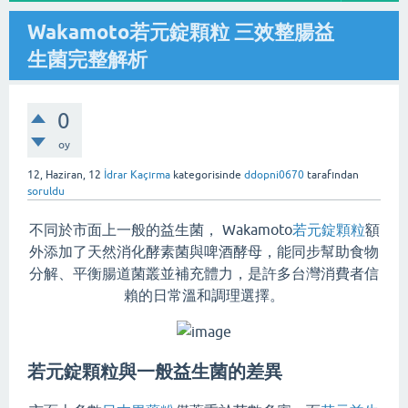
Wakamoto若元錠顆粒 三效整腸益
生菌完整解析
0
oy
12, Haziran, 12
İdrar Kaçırma
kategorisinde
ddopni0670
tarafından
soruldu
不同於市面上一般的益生菌， Wakamoto
若元錠顆粒
額
外添加了天然消化酵素菌與啤酒酵母，能同步幫助食物
分解、平衡腸道菌叢並補充體力，是許多台灣消費者信
賴的日常溫和調理選擇。
若元錠顆粒與一般益生菌的差異