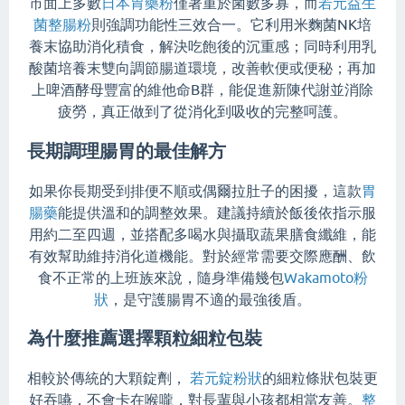
市面上多數
日本胃藥粉
僅著重於菌數多寡，而
若元益生
菌整腸粉
則強調功能性三效合一。它利用米麴菌NK培
養末協助消化積食，解決吃飽後的沉重感；同時利用乳
酸菌培養末雙向調節腸道環境，改善軟便或便秘；再加
上啤酒酵母豐富的維他命B群，能促進新陳代謝並消除
疲勞，真正做到了從消化到吸收的完整呵護。
長期調理腸胃的最佳解方
如果你長期受到排便不順或偶爾拉肚子的困擾，這款
胃
腸藥
能提供溫和的調整效果。建議持續於飯後依指示服
用約二至四週，並搭配多喝水與攝取蔬果膳食纖維，能
有效幫助維持消化道機能。對於經常需要交際應酬、飲
食不正常的上班族來說，隨身準備幾包
Wakamoto粉
狀
，是守護腸胃不適的最強後盾。
為什麼推薦選擇顆粒細粒包裝
相較於傳統的大顆錠劑，
若元錠粉狀
的細粒條狀包裝更
好吞嚥，不會卡在喉嚨，對長輩與小孩都相當友善。
整