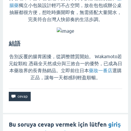
腸藥
獨立小包裝設計輕巧不占空間，放在包包或辦公桌
抽屜都很方便，想吃時撕開即食，無需搭配大量開水，
完美符合台灣人快節奏的生活步調。
結語
告別反覆的腸胃困擾，從調整體質開始。 Wakamoto若
元錠顆粒​ 憑藉全天然成分與三效合一的優勢，已成為日
本藥妝界的長青熱銷品。立即前往日本
藥妝一番店
選購
正品，讓每一天都感到輕盈順暢。
Bu soruya cevap vermek için lütfen
giriş