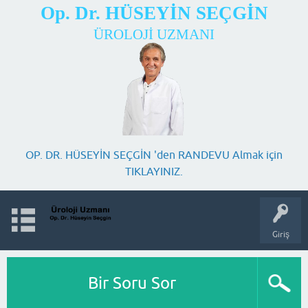
Op. Dr. HÜSEYİN SEÇGİN
ÜROLOJİ UZMANI
OP. DR. HÜSEYİN SEÇGİN 'den RANDEVU Almak için
TIKLAYINIZ.
Giriş
Bir Soru Sor