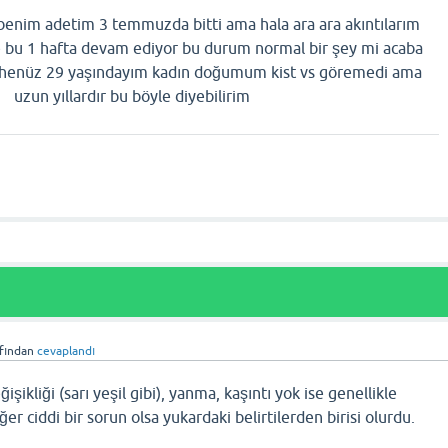
enim adetim 3 temmuzda bitti ama hala ara ara akıntılarım
e bu 1 hafta devam ediyor bu durum normal bir şey mi acaba
 henüz 29 yaşındayım kadın doğumum kist vs göremedi ama
uzun yıllardır bu böyle diyebilirim
fından
cevaplandı
şikliği (sarı yeşil gibi), yanma, kaşıntı yok ise genellikle
er ciddi bir sorun olsa yukardaki belirtilerden birisi olurdu.