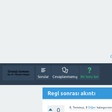
Sorular
Cevaplanmamış
Bir Soru Sor
Regl sonrası akıntı
8, Temmuz, 8
Diğer
kategorisi
0