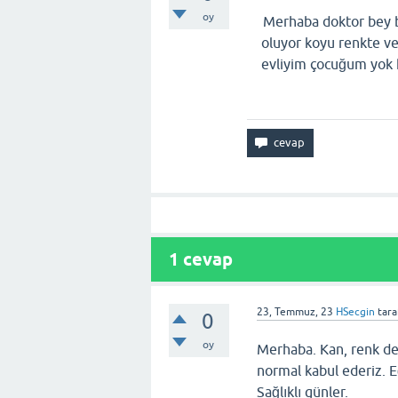
oy
Merhaba doktor bey b
oluyor koyu renkte v
evliyim çocuğum yok
1
cevap
23, Temmuz, 23
HSecgin
tara
0
oy
Merhaba. Kan, renk deği
normal kabul ederiz. Eğ
Sağlıklı günler.