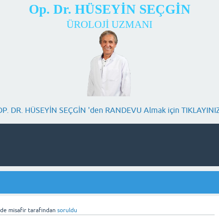
Op. Dr. HÜSEYİN SEÇGİN
ÜROLOJİ UZMANI
OP. DR. HÜSEYİN SEÇGİN 'den RANDEVU Almak için TIKLAYINIZ
nde
misafir
tarafından
soruldu