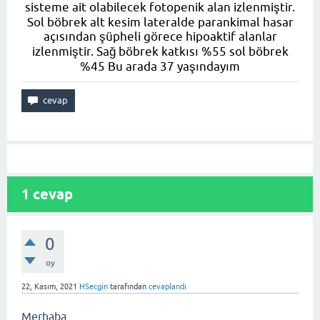
sisteme ait olabilecek fotopenik alan izlenmiştir.
Sol böbrek alt kesim lateralde parankimal hasar
açısından şüpheli görece hipoaktif alanlar
izlenmiştir. Sağ böbrek katkısı %55 sol böbrek
%45 Bu arada 37 yaşındayım
1
cevap
0
oy
22, Kasım, 2021
HSecgin
tarafından
cevaplandı
Merhaba