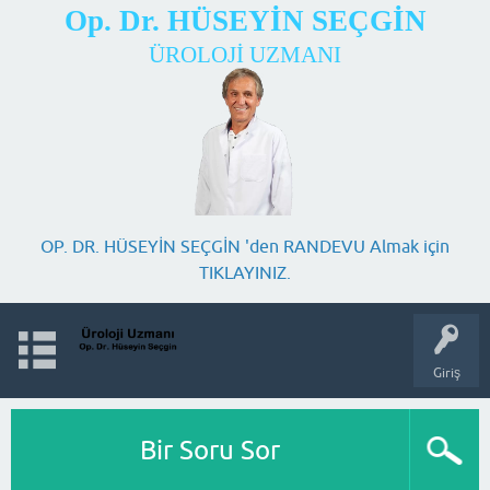
Op. Dr. HÜSEYİN SEÇGİN
ÜROLOJİ UZMANI
OP. DR. HÜSEYİN SEÇGİN 'den RANDEVU Almak için
TIKLAYINIZ.
Giriş
Bir Soru Sor