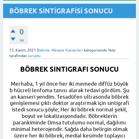
BÖBREK SİNTİGRAFİSİ SONUCU
0
oy
15, Kasım, 2021
Böbrek- Mesane Kanserleri
kategorisinde
Yeliz
tarafından
soruldu
BÖBREK SINTIGRAFI SONUCU
Merhaba, 1 yıl önce her iki memede diffüz büyük
b hücreli lenfoma tanısı alarak tedavi gördüm. Şu
an kanseri yendim. Tesadüfen ultrasonda böbrek
genişlemesi çıktı doktor araştırmak için sintigrafi
istedi sonucu şöyle; Her iki böbrek normal şekil,
boyut ve lokalizasyondadır. Böbreklerin
parankiminde Dmsa tutulumu normal, dağılımı
minimal heterojendir. Sağda daha belirgin olmak
üzere her iki böbrek, medial kesimde toplayıcı