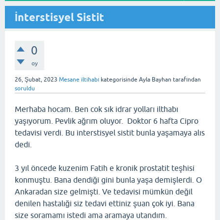
İnterstisyel Sistit
0
oy
26, Şubat, 2023
Mesane iltihabı
kategorisinde
Ayla Bayhan
tarafından
soruldu
Merhaba hocam. Ben cok sık idrar yolları ilthabı
yaşıyorum. Pevlik ağrım oluyor. Doktor 6 hafta Cipro
tedavisi verdi. Bu interstisyel sistit bunla yaşamaya alıs
dedi.
3 yıl öncede kuzenim Fatih e kronik prostatit teşhisi
konmuştu. Bana dendiği gini bunla yaşa demişlerdi. O
Ankaradan size gelmişti. Ve tedavisi mümkün değil
denilen hastalıği siz tedavi ettiniz şuan çok iyi. Bana
size soramamı istedi ama aramaya utandım.