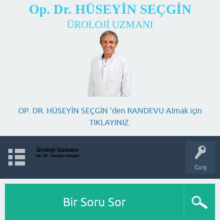
Op. Dr. HÜSEYİN SEÇGİN
ÜROLOJİ UZMANI
OP. DR. HÜSEYİN SEÇGİN 'den RANDEVU Almak için
TIKLAYINIZ.
Giriş
Bir Soru Sor