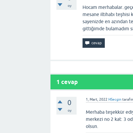
oy
Hocam merhabalar..geçe
mesane iltihabı teşhisi
sayenizde en azından te
gittiğimde bulamadım si
1
cevap
1, Mart, 2022
HSecgin
tarafı
0
oy
Merhaba teşekkür ediyo
merkezi no 2 kat: 3 o
olsun.