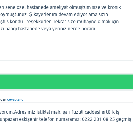
n sene özel hastanede ameliyat olmuştum size ve kronik
 koymuştunuz. Şikayetler im devam ediyor ama sizin
şhis kondu.. teşekkürler. Tekrar size muhayne olmak için
zi.hangi hastanede veya yeriniz nerde hocam..
ndan
cevaplandı
rum.Adresimiz istiklal mah. şair fuzuli caddesi ertürk iş
dunpazarı eskişehir telefon numaramız: 0222 231 08 25 geçmiş