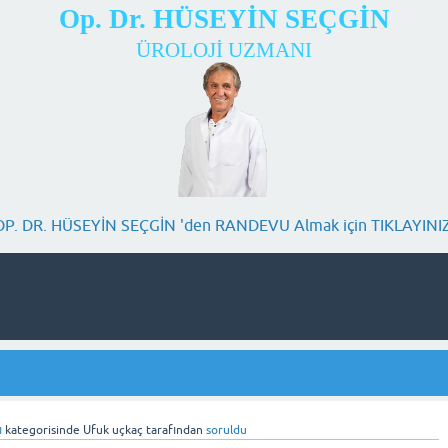
Op. Dr. HÜSEYİN SEÇGİN
ÜROLOJİ UZMANI
OP. DR. HÜSEYİN SEÇGİN 'den RANDEVU Almak için TIKLAYINIZ
ı
kategorisinde
Ufuk uçkaç
tarafından
soruldu