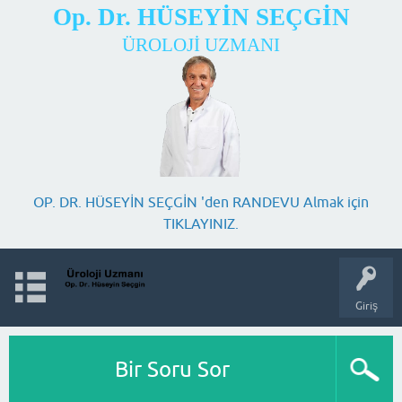
Op. Dr. HÜSEYİN SEÇGİN
ÜROLOJİ UZMANI
OP. DR. HÜSEYİN SEÇGİN 'den RANDEVU Almak için
TIKLAYINIZ.
Giriş
Bir Soru Sor