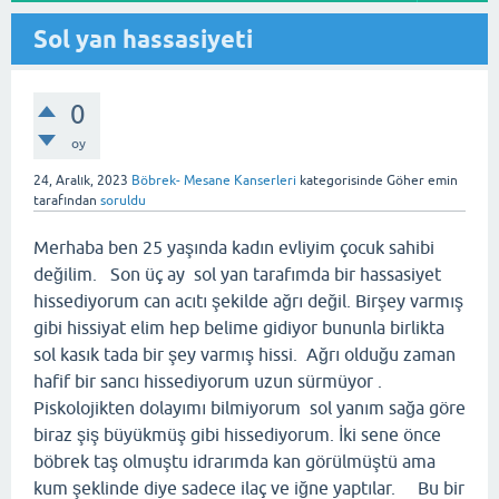
Sol yan hassasiyeti
0
oy
24, Aralık, 2023
Böbrek- Mesane Kanserleri
kategorisinde
Göher emin
tarafından
soruldu
Merhaba ben 25 yaşında kadın evliyim çocuk sahibi
değilim. Son üç ay sol yan tarafımda bir hassasiyet
hissediyorum can acıtı şekilde ağrı değil. Birşey varmış
gibi hissiyat elim hep belime gidiyor bununla birlikta
sol kasık tada bir şey varmış hissi. Ağrı olduğu zaman
hafif bir sancı hissediyorum uzun sürmüyor .
Piskolojikten dolayımı bilmiyorum sol yanım sağa göre
biraz şiş büyükmüş gibi hissediyorum. İki sene önce
böbrek taş olmuştu idrarımda kan görülmüştü ama
kum şeklinde diye sadece ilaç ve iğne yaptılar. Bu bir