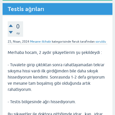
Testis ağrıları
0
oy
25, Nisan, 2024
Mesane iltihabı
kategorisinde
Faruk
tarafından
soruldu
Merhaba hocam, 2 aydır şikayetlerim şu şekildeydi :
- Tuvalete girip çıktıktan sonra rahatlayamadan tekrar
sıkışma hissi vardı ilk girdiğimden bile daha sıkışık
hissediyorum kendimi. Sonrasında 1-2 defa giriyorum
ve mesane tam boşalmış gibi olduğunda artık
rahatlıyorum.
- Testis bölgesinde ağrı hissediyorum.
Bu şikayetler ile doktora gittiğimde idrar , kan , idrar