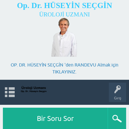
Op. Dr. HÜSEYİN SEÇGİN
ÜROLOJİ UZMANI
OP. DR. HÜSEYİN SEÇGİN 'den RANDEVU Almak için
TIKLAYINIZ.
Giriş
Bir Soru Sor