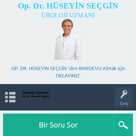
Op. Dr. HÜSEYİN SEÇGİN
ÜROLOJİ UZMANI
OP. DR. HÜSEYİN SEÇGİN 'den RANDEVU Almak için
TIKLAYINIZ.
Giriş
Bir Soru Sor