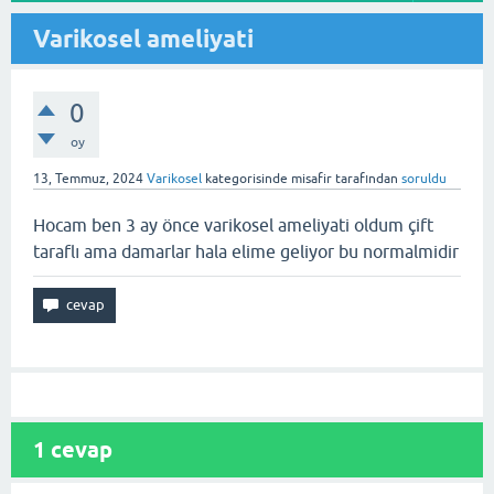
Varikosel ameliyati
0
oy
13, Temmuz, 2024
Varikosel
kategorisinde
misafir
tarafından
soruldu
Hocam ben 3 ay önce varikosel ameliyati oldum çift
taraflı ama damarlar hala elime geliyor bu normalmidir
1
cevap