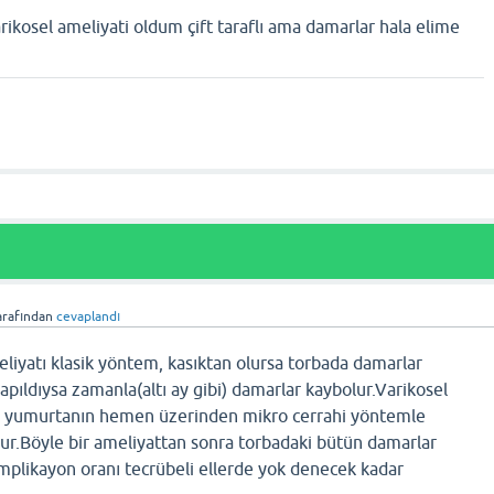
ikosel ameliyati oldum çift taraflı ama damarlar hala elime
arafından
cevaplandı
liyatı klasik yöntem, kasıktan olursa torbada damarlar
apıldıysa zamanla(altı ay gibi) damarlar kaybolur.Varikosel
n, yumurtanın hemen üzerinden mikro cerrahi yöntemle
ur.Böyle bir ameliyattan sonra torbadaki bütün damarlar
mplikayon oranı tecrübeli ellerde yok denecek kadar