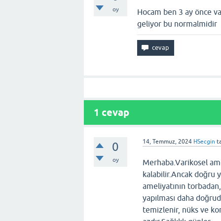
oy
Hocam ben 3 ay önce var
geliyor bu normalmidir
1
cevap
14, Temmuz, 2024
HSecgin
t
0
oy
Merhaba.Varikosel ame
kalabilir.Ancak doğru y
ameliyatının torbada
yapılması daha doğrud
temizlenir, nüks ve ko