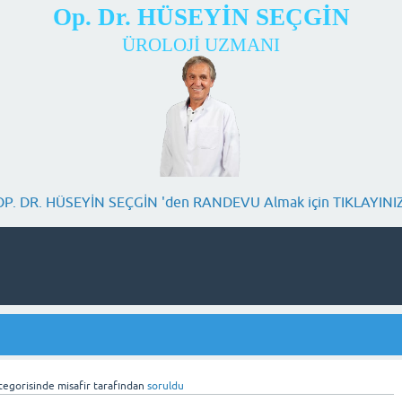
Op. Dr. HÜSEYİN SEÇGİN
ÜROLOJİ UZMANI
OP. DR. HÜSEYİN SEÇGİN 'den RANDEVU Almak için TIKLAYINIZ
tegorisinde
misafir
tarafından
soruldu