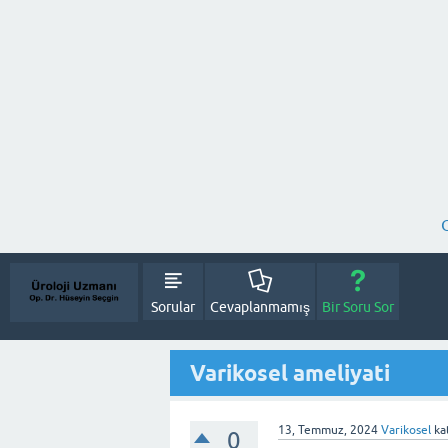
Sorular
Cevaplanmamış
Bir Soru Sor
Varikosel ameliyati
13, Temmuz, 2024
Varikosel
ka
0