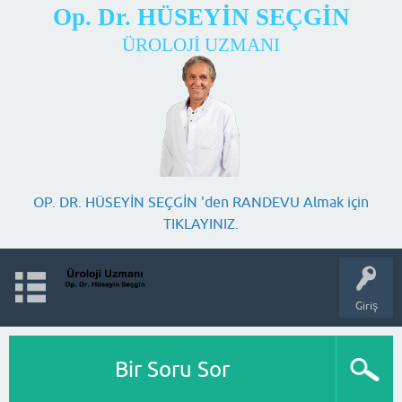
Op. Dr. HÜSEYİN SEÇGİN
ÜROLOJİ UZMANI
OP. DR. HÜSEYİN SEÇGİN 'den RANDEVU Almak için
TIKLAYINIZ.
Giriş
Bir Soru Sor