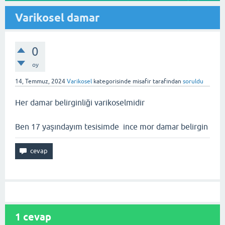
Varikosel damar
0
oy
14, Temmuz, 2024
Varikosel
kategorisinde
misafir
tarafından
soruldu
Her damar belirginliği varikoselmidir
Ben 17 yaşındayım tesisimde ince mor damar belirgin
1
cevap