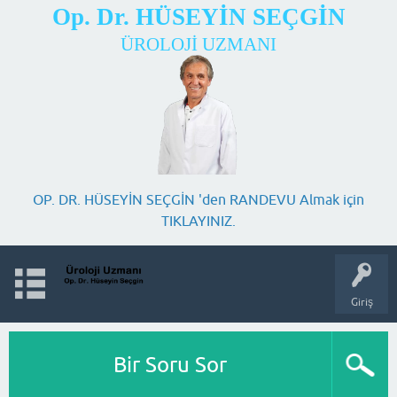
Op. Dr. HÜSEYİN SEÇGİN
ÜROLOJİ UZMANI
OP. DR. HÜSEYİN SEÇGİN 'den RANDEVU Almak için
TIKLAYINIZ.
Giriş
Bir Soru Sor