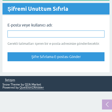
Şifremi Unuttum Sıfırla
E-posta veye kullanıcı adı:
Gerekli talimatları içeren bir e-posta adresinize gönderilecektir.
İletişim
Snow Theme by
Q2A Market
Powered by
Question2Answer