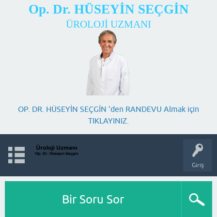
Op. Dr. HÜSEYİN SEÇGİN
ÜROLOJİ UZMANI
OP. DR. HÜSEYİN SEÇGİN 'den RANDEVU Almak için
TIKLAYINIZ.
Giriş
Bir Soru Sor