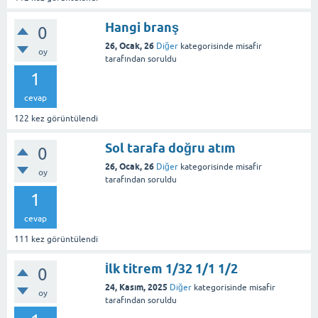
Hangi branş
0
26, Ocak, 26
Diğer
kategorisinde
misafir
oy
tarafından
soruldu
1
cevap
122
kez görüntülendi
Sol tarafa doğru atım
0
26, Ocak, 26
Diğer
kategorisinde
misafir
oy
tarafından
soruldu
1
cevap
111
kez görüntülendi
İlk titrem 1/32 1/1 1/2
0
24, Kasım, 2025
Diğer
kategorisinde
misafir
oy
tarafından
soruldu