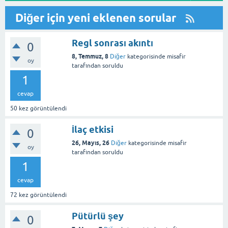
Diğer için yeni eklenen sorular
Regl sonrası akıntı
0
8, Temmuz, 8
Diğer
kategorisinde
misafir
oy
tarafından
soruldu
1
cevap
50
kez görüntülendi
İlaç etkisi
0
26, Mayıs, 26
Diğer
kategorisinde
misafir
oy
tarafından
soruldu
1
cevap
72
kez görüntülendi
Pütürlü şey
0