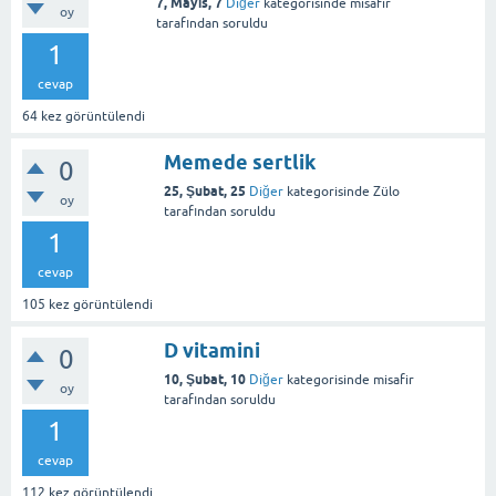
7, Mayıs, 7
Diğer
kategorisinde
misafir
oy
tarafından
soruldu
1
cevap
64
kez görüntülendi
Memede sertlik
0
25, Şubat, 25
Diğer
kategorisinde
Zülo
oy
tarafından
soruldu
1
cevap
105
kez görüntülendi
D vitamini
0
10, Şubat, 10
Diğer
kategorisinde
misafir
oy
tarafından
soruldu
1
cevap
112
kez görüntülendi