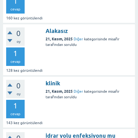
1
cevap
160
kez görüntülendi
Alakasız
0
21, Kasım, 2025
Diğer
kategorisinde
misafir
oy
tarafından
soruldu
1
cevap
128
kez görüntülendi
klinik
0
21, Kasım, 2025
Diğer
kategorisinde
misafir
oy
tarafından
soruldu
1
cevap
143
kez görüntülendi
İdrar yolu enfeksiyonu mu