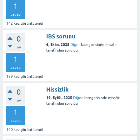
1
cevap
142
kez görüntülendi
IBS sorunu
0
6, Ekim, 2025
Diğer
kategorisinde
misafir
oy
tarafından
soruldu
1
cevap
129
kez görüntülendi
Hissizlik
0
19, Eylül, 2025
Diğer
kategorisinde
misafir
oy
tarafından
soruldu
1
cevap
160
kez görüntülendi