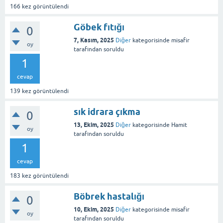
166
kez görüntülendi
Göbek fıtığı
0
7, Kasım, 2025
Diğer
kategorisinde
misafir
oy
tarafından
soruldu
1
cevap
139
kez görüntülendi
sık idrara çıkma
0
13, Ekim, 2025
Diğer
kategorisinde
Hamit
oy
tarafından
soruldu
1
cevap
183
kez görüntülendi
Böbrek hastalığı
0
10, Ekim, 2025
Diğer
kategorisinde
misafir
oy
tarafından
soruldu