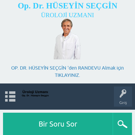
Op. Dr. HÜSEYİN SEÇGİN
ÜROLOJİ UZMANI
OP. DR. HÜSEYİN SEÇGİN 'den RANDEVU Almak için
TIKLAYINIZ.
Giriş
Bir Soru Sor