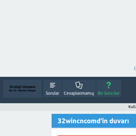
Sorular
Cevaplanmamış
Bir Soru Sor
Kull
32wincncomd'in duvarı