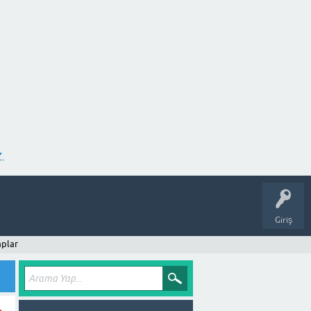
.
Giriş
plar