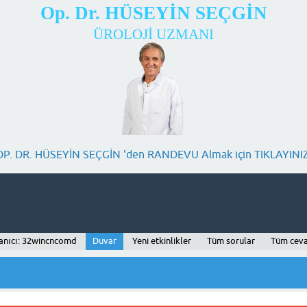
Op. Dr. HÜSEYİN SEÇGİN
ÜROLOJİ UZMANI
OP. DR. HÜSEYİN SEÇGİN 'den RANDEVU Almak için TIKLAYINIZ
anıcı: 32wincncomd
Duvar
Yeni etkinlikler
Tüm sorular
Tüm ceva