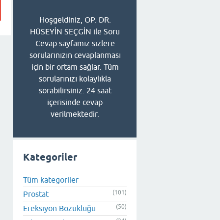
Hoşgeldiniz, OP. DR.
HÜSEYİN SEÇGİN ile Soru
Cevap sayfamız sizlere
sorularınızın cevaplanması
için bir ortam sağlar. Tüm
sorularınızı kolaylıkla
sorabilirsiniz. 24 saat
içerisinde cevap
verilmektedir.
Kategoriler
Tüm kategoriler
(101)
Prostat
(50)
Ereksiyon Bozukluğu