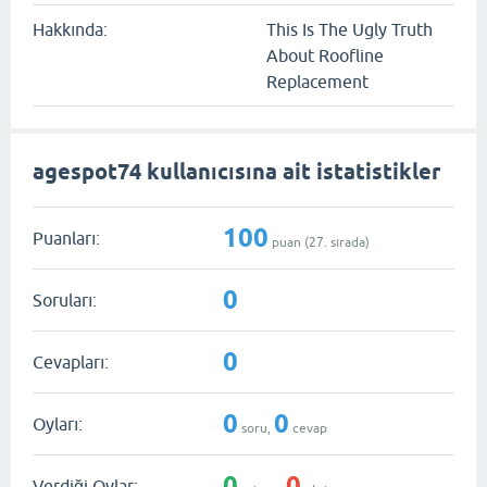
Hakkında:
This Is The Ugly Truth
About Roofline
Replacement
agespot74 kullanıcısına ait istatistikler
100
Puanları:
puan (
27
. sırada)
0
Soruları:
0
Cevapları:
0
0
Oyları:
soru,
cevap
0
0
Verdiği Oylar: