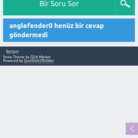
Bir Soru Sor
anglefender0 henüz bir cevap
göndermedi
İletişim
Snow Theme by
Q2A Market
Powered by
Question2Answer