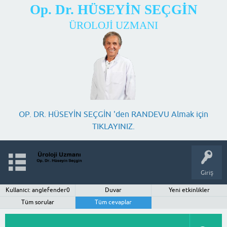
Op. Dr. HÜSEYİN SEÇGİN
ÜROLOJİ UZMANI
OP. DR. HÜSEYİN SEÇGİN 'den RANDEVU Almak için
TIKLAYINIZ.
Giriş
Kullanıcı: anglefender0
Duvar
Yeni etkinlikler
Tüm sorular
Tüm cevaplar