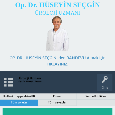
Op. Dr. HÜSEYİN SEÇGİN
ÜROLOJİ UZMANI
OP. DR. HÜSEYİN SEÇGİN 'den RANDEVU Almak için
TIKLAYINIZ.
Giriş
Kullanıcı: appealsink80
Duvar
Yeni etkinlikler
Tüm sorular
Tüm cevaplar