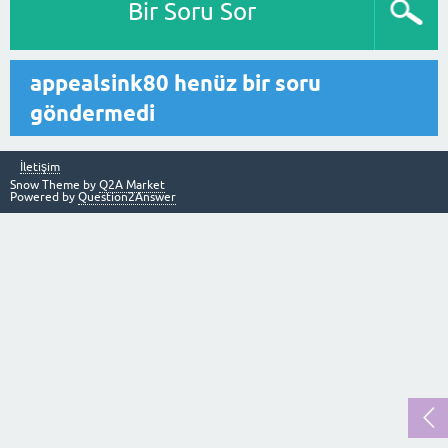
Bir Soru Sor
appealsink80 henüz bir soru
göndermedi
İletişim
Snow Theme by
Q2A Market
Powered by
Question2Answer