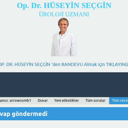
Op. Dr. HÜSEYİN SEÇGİN
ÜROLOJİ UZMANI
OP. DR. HÜSEYİN SEÇGİN 'den RANDEVU Almak için TIKLAYINIZ
lanıcı: arrowcomb1
Duvar
Yeni etkinlikler
Tüm sorular
Tüm ceva
evap göndermedi