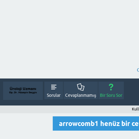
Sorular
Cevaplanmamış
Bir Soru Sor
Kul
arrowcomb1 henüz bir c