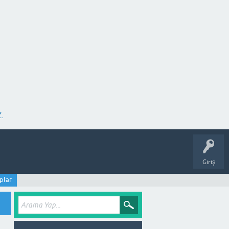
.
Giriş
plar