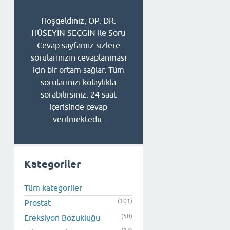
Hoşgeldiniz, OP. DR.
HÜSEYİN SEÇGİN ile Soru
Cevap sayfamız sizlere
sorularınızın cevaplanması
için bir ortam sağlar. Tüm
sorularınızı kolaylıkla
sorabilirsiniz. 24 saat
içerisinde cevap
verilmektedir.
Kategoriler
Tüm kategoriler
(101)
Prostat
(50)
Ereksiyon Bozukluğu