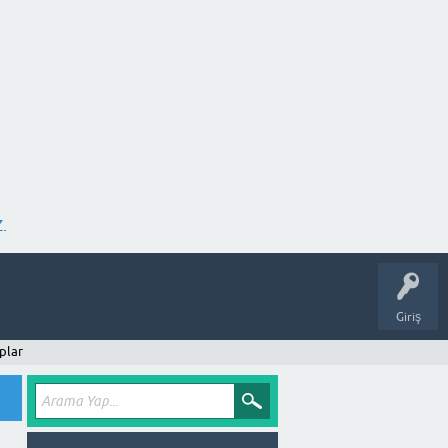
.
Giriş
plar