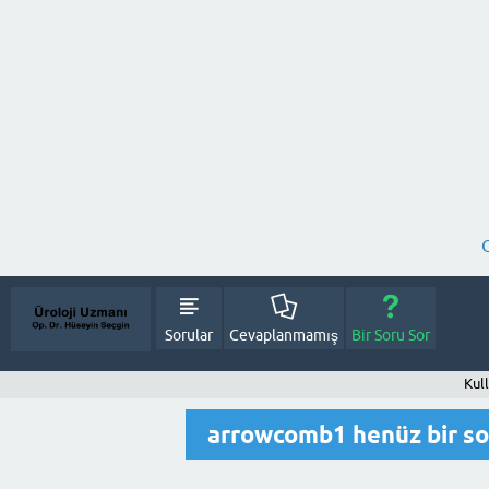
Sorular
Cevaplanmamış
Bir Soru Sor
Kul
arrowcomb1 henüz bir s