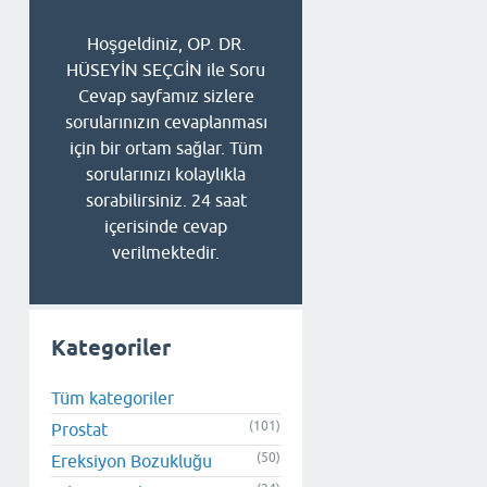
Hoşgeldiniz, OP. DR.
HÜSEYİN SEÇGİN ile Soru
Cevap sayfamız sizlere
sorularınızın cevaplanması
için bir ortam sağlar. Tüm
sorularınızı kolaylıkla
sorabilirsiniz. 24 saat
içerisinde cevap
verilmektedir.
Kategoriler
Tüm kategoriler
(101)
Prostat
(50)
Ereksiyon Bozukluğu