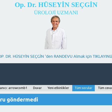
Op. Dr. HÜSEYİN SEÇGİN
ÜROLOJİ UZMANI
OP. DR. HÜSEYİN SEÇGİN 'den RANDEVU Almak için TIKLAYINIZ
lanıcı: arrowcomb1
Duvar
Yeni etkinlikler
Tüm sorular
Tüm ceva
oru göndermedi