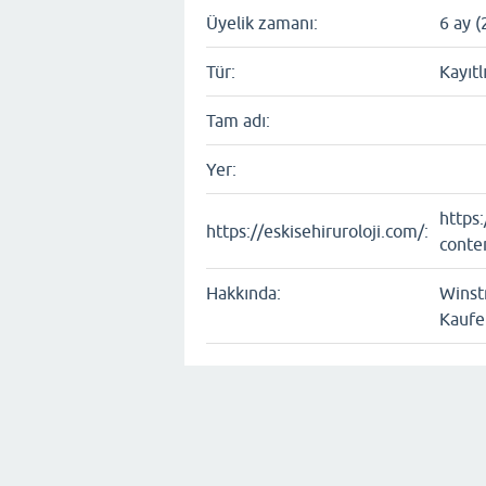
Üyelik zamanı:
6 ay (
Tür:
Kayıtl
Tam adı:
Yer:
https
https://eskisehiruroloji.com/:
conte
Hakkında:
Winst
Kaufe