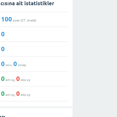
sına ait istatistikler
100
puan (
27
. sırada)
0
0
0
0
soru,
cevap
0
0
artı oy,
eksi oy
0
0
artı oy,
eksi oy
rı