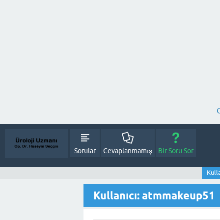
Sorular
Cevaplanmamış
Bir Soru Sor
Kull
Kullanıcı: atmmakeup51