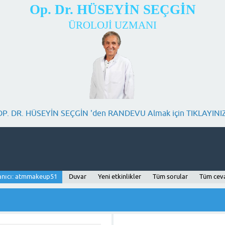
Op. Dr. HÜSEYİN SEÇGİN
ÜROLOJİ UZMANI
OP. DR. HÜSEYİN SEÇGİN 'den RANDEVU Almak için TIKLAYINIZ
anıcı: atmmakeup51
Duvar
Yeni etkinlikler
Tüm sorular
Tüm cev