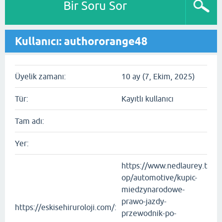
Bir Soru Sor
Kullanıcı: authororange48
Üyelik zamanı:
10 ay (7, Ekim, 2025)
Tür:
Kayıtlı kullanıcı
Tam adı:
Yer:
https://www.nedlaurey.t
op/automotive/kupic-
miedzynarodowe-
prawo-jazdy-
https://eskisehiruroloji.com/:
przewodnik-po-