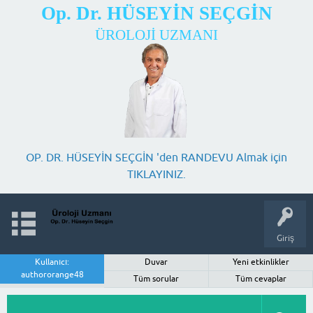
Op. Dr. HÜSEYİN SEÇGİN
ÜROLOJİ UZMANI
OP. DR. HÜSEYİN SEÇGİN 'den RANDEVU Almak için
TIKLAYINIZ.
Giriş
Kullanıcı:
Duvar
Yeni etkinlikler
authororange48
Tüm sorular
Tüm cevaplar