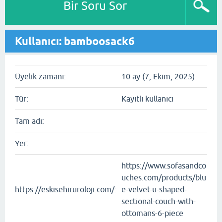
Bir Soru Sor
Kullanıcı: bamboosack6
Üyelik zamanı:
10 ay (7, Ekim, 2025)
Tür:
Kayıtlı kullanıcı
Tam adı:
Yer:
https://www.sofasandco
uches.com/products/blu
https://eskisehiruroloji.com/:
e-velvet-u-shaped-
sectional-couch-with-
ottomans-6-piece