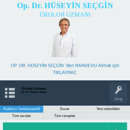
Op. Dr. HÜSEYİN SEÇGİN
ÜROLOJİ UZMANI
OP. DR. HÜSEYİN SEÇGİN 'den RANDEVU Almak için
TIKLAYINIZ.
Giriş
Kullanıcı: bamboosack6
Duvar
Yeni etkinlikler
Tüm sorular
Tüm cevaplar