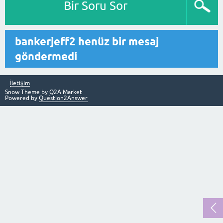
Bir Soru Sor
bankerjeff2 henüz bir mesaj
göndermedi
İletişim
Snow Theme by
Q2A Market
Powered by
Question2Answer