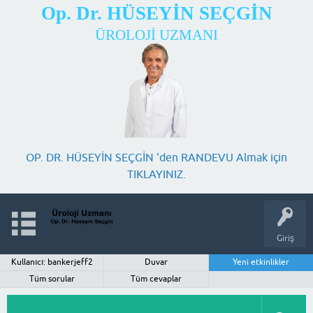
Op. Dr. HÜSEYİN SEÇGİN
ÜROLOJİ UZMANI
OP. DR. HÜSEYİN SEÇGİN 'den RANDEVU Almak için
TIKLAYINIZ.
Giriş
Kullanıcı: bankerjeff2
Duvar
Yeni etkinlikler
Tüm sorular
Tüm cevaplar